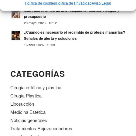
15 junio, 2026 - 10:00
Política de cookies
Política de Privacidad
Aviso Legal
Qué valorar antes de una rinoplastia: técnica, riesgos y
presupuesto
20 mayo, 2026 - 13:12
¿Cuándo es necesario el recambio de prótesis mamarias?
Señales de alerta y soluciones
16 abril, 2026 - 19:09
CATEGORÍAS
Cirugía estética y plástica
Cirugía Plastica
Liposucción
Medicina Estética
Noticias generales
Tratamientos Rejuvenecedores