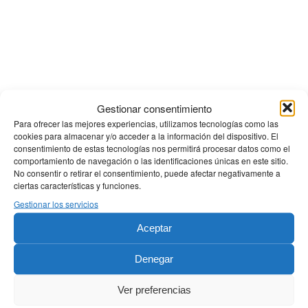
BUSCAR
Gestionar consentimiento
Para ofrecer las mejores experiencias, utilizamos tecnologías como las
cookies para almacenar y/o acceder a la información del dispositivo. El
consentimiento de estas tecnologías nos permitirá procesar datos como el
comportamiento de navegación o las identificaciones únicas en este sitio.
No consentir o retirar el consentimiento, puede afectar negativamente a
ciertas características y funciones.
Gestionar los servicios
ÚLTIMAS NOTICIAS
Aceptar
Rinoplastia de preservación
Denegar
25 julio, 2026 - 12:18
Lipoescultura: define tu forma para sentirte bien este
Ver preferencias
verano