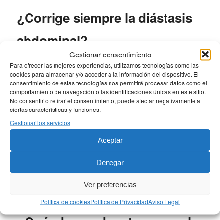
¿Corrige siempre la diástasis
abdominal?
Gestionar consentimiento
La pared muscular se explora y puede repararse si está
Para ofrecer las mejores experiencias, utilizamos tecnologías como las
cookies para almacenar y/o acceder a la información del dispositivo. El
indicado. La existencia, extensión y síntomas de una
consentimiento de estas tecnologías nos permitirá procesar datos como el
diástasis deben valorarse individualmente.
comportamiento de navegación o las identificaciones únicas en este sitio.
No consentir o retirar el consentimiento, puede afectar negativamente a
ciertas características y funciones.
¿Dónde queda la cicatriz?
Gestionar los servicios
Aceptar
Habitualmente se sitúa en la parte baja del abdomen, pero
su longitud depende del exceso de piel y de la técnica. En
Denegar
una abdominoplastia completa suele existir también una
cicatriz alrededor del ombligo.
Ver preferencias
Política de cookies
Política de Privacidad
Aviso Legal