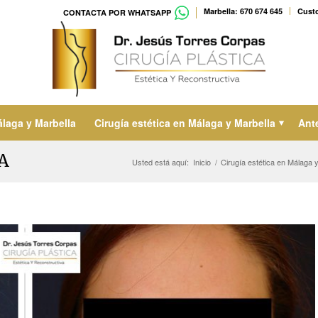
Marbella: 670 674 645
Custo
CONTACTA POR WHATSAPP
álaga y Marbella
Cirugía estética en Málaga y Marbella
Ant
A
Usted está aquí:
Inicio
/
Cirugía estética en Málaga 