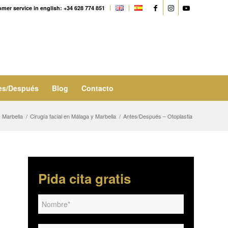
mer service in english: +34 628 774 851
es/Después
Blog
Contacto
y Marbella
/
Cirugía facial en Málaga y Marbella
/
Antes/Después – Otoplastia
Pida cita gratis