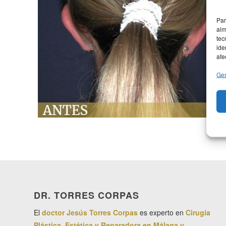
Par
alm
tec
ide
afe
Ges
DR. TORRES CORPAS
El
doctor Jesús Torres Corpas
es experto en
Cirugía
Plástica, Estética y Reparadora en Málaga y