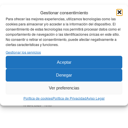
Gestionar consentimiento
Para ofrecer las mejores experiencias, utilizamos tecnologías como las
ÚLTIMAS NOTICIAS
cookies para almacenar y/o acceder a la información del dispositivo. El
consentimiento de estas tecnologías nos permitirá procesar datos como el
comportamiento de navegación o las identificaciones únicas en este sitio.
Rinoplastia de preservación
No consentir o retirar el consentimiento, puede afectar negativamente a
25 julio, 2026 - 12:18
ciertas características y funciones.
Gestionar los servicios
Lipoescultura: define tu forma para sentirte bien este
verano
Aceptar
15 junio, 2026 - 10:00
Qué valorar antes de una rinoplastia: técnica, riesgos y
Denegar
presupuesto
20 mayo, 2026 - 13:12
Ver preferencias
¿Cuándo es necesario el recambio de prótesis mamarias?
Política de cookies
Política de Privacidad
Aviso Legal
Señales de alerta y soluciones
16 abril, 2026 - 19:09