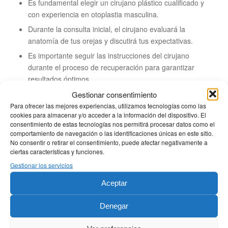
Es fundamental elegir un cirujano plástico cualificado y
con experiencia en otoplastia masculina.
Durante la consulta inicial, el cirujano evaluará la
anatomía de tus orejas y discutirá tus expectativas.
Es importante seguir las instrucciones del cirujano
durante el proceso de recuperación para garantizar
resultados óptimos.
Gestionar consentimiento
Si estás considerando la otoplastia masculina, te
Para ofrecer las mejores experiencias, utilizamos tecnologías como las
cookies para almacenar y/o acceder a la información del dispositivo. El
recomendamos buscar asesoramiento profesional de un
consentimiento de estas tecnologías nos permitirá procesar datos como el
cirujano plástico certificado como el Doctor Torres Corpas.
comportamiento de navegación o las identificaciones únicas en este sitio.
Un profesional podrá evaluar tu caso individualmente y
No consentir o retirar el consentimiento, puede afectar negativamente a
ciertas características y funciones.
proporcionarte la información necesaria para tomar una
Gestionar los servicios
decisión informada.
Aceptar
Si quieres agendar cita para considerar tu caso, solo tienes
que
contactarnos
o puedes llamarnos al
670 67 46 45
Denegar